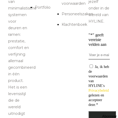
van
jezelf
voorwaarden
Portfolio
minimalistische
onder in de
Personeelszaken
systemen
wereld van
voor
HYLINE.
Klachtenboek
deuren en
ramen:
"
*
" geeft
vereiste
prestatie,
velden aan
comfort en
Email
*
verfijning
allemaal
Consentiment
Ja, ik heb
gecombineerd
de
in één
voorwaarden
product.
van
HYLINE's
Het is een
Privacybeleid
levensstijl
gelezen en
die de
accepteer
deze.
*
wereld
uitnodigt
Abonneer