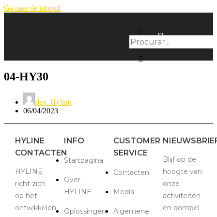
Ga naar de inhoud
04-HY30
dev_Hyline
06/04/2023
HYLINE
INFO
CUSTOMER
NIEUWSBRIE
CONTACTEN
SERVICE
Blijf op de
Startpagina
HYLINE
hoogte van
Contacten
Over
richt zich
onze
HYLINE
Media
op het
activiteiten
ontwikkelen
en dompel
Oplossingen
Algemene