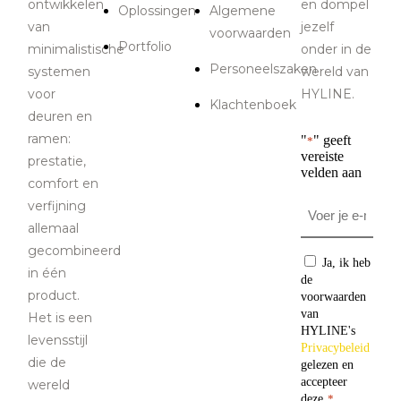
ontwikkelen
en dompel
Oplossingen
Algemene
van
jezelf
voorwaarden
Portfolio
minimalistische
onder in de
Personeelszaken
systemen
wereld van
voor
HYLINE.
Klachtenboek
deuren en
ramen:
"
" geeft
*
vereiste
prestatie,
velden aan
comfort en
Email
verfijning
*
allemaal
gecombineerd
Consentiment
Ja, ik heb
in één
de
product.
voorwaarden
van
Het is een
HYLINE's
levensstijl
Privacybeleid
die de
gelezen en
accepteer
wereld
deze.
*