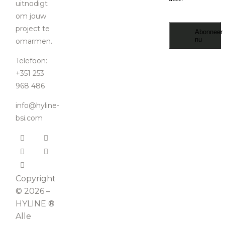
uitnodigt
om jouw
project te
Abonneer
nu
omarmen.
Telefoon:
+351 253
968 486
info@hyline-
bsi.com
Copyright
© 2026 –
HYLINE ®
Alle