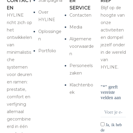
CONTACT
Startpagina
ER
RIEF
EN
SERVICE
Blijf op de
Over
HYLINE
Contacten
hoogte van
HYLINE
richt zich op
onze
Media
het
activiteiten
Oplossinge
ontwikkelen
en dompel
n
Algemene
van
jezelf onder
voorwaarde
Portfolio
minimalistis
in de wereld
n
che
van
Personeels
systemen
HYLINE.
zaken
voor deuren
en ramen:
Klachtenbo
"
*
" geeft
prestatie,
ek
vereiste
comfort en
velden aan
verfijning
Email
*
allemaal
gecombine
Consentimen
Ja, ik heb
erd in één
de