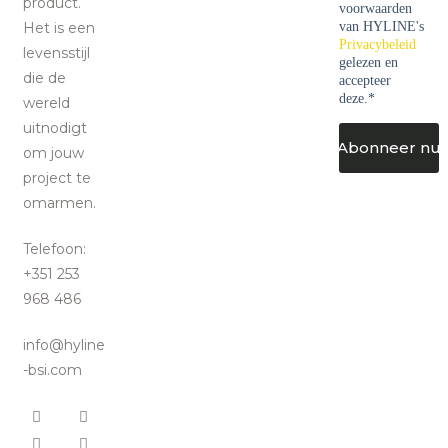
product.
voorwaarden
Het is een
van HYLINE's
Privacybeleid
levensstijl
gelezen en
die de
accepteer
deze.
*
wereld
uitnodigt
CAPTCHA
om jouw
project te
omarmen.
Telefoon:
+351 253
968 486
info@hyline
-bsi.com